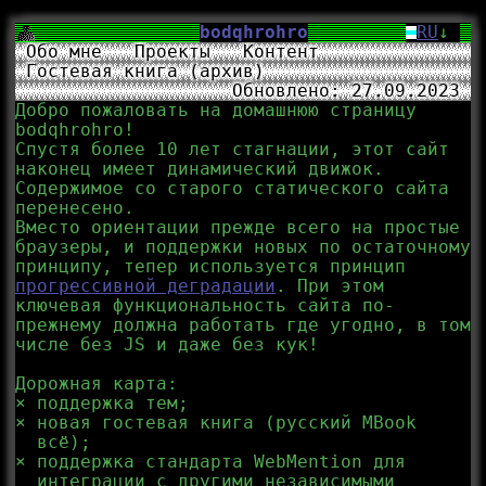
bodqhrohro
RU
↓
Обо мне
Проекты
Контент
Гостевая книга (архив)
Обновлено: 27.09.2023
Добро пожаловать на домашнюю страницу
bodqhrohro!
Спустя более 10 лет стагнации, этот сайт
наконец имеет динамический движок.
Содержимое со старого статического сайта
перенесено.
Вместо ориентации прежде всего на простые
браузеры, и поддержки новых по остаточному
принципу, тепер используется принцип
прогрессивной деградации
. При этом
ключевая функциональность сайта по-
прежнему должна работать где угодно, в том
числе без JS и даже без кук!
Дорожная карта:
поддержка тем;
новая гостевая книга (русский MBook
всё);
поддержка стандарта WebMention для
интеграции с другими независимыми