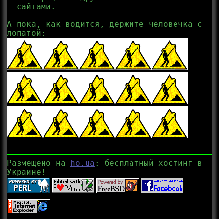
сайтами.
А пока, как водится, держите человечка с
лопатой:
Размещено на
ho.ua
: бесплатный хостинг в
Украине!